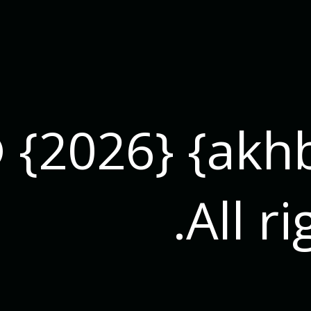
© {2026} {akh
All r