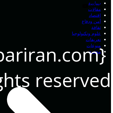
سياسة
مقالات
اقتصاد
أمن ودفاع
ثقافة
علوم وتكنولوجيا
تعريفات
bariran.com}
منوعات
مجتمع
ights reserved.